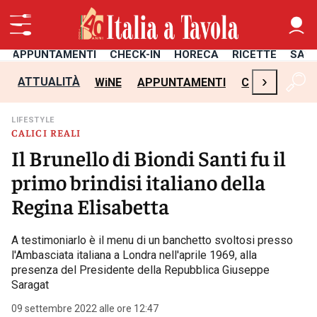
APPUNTAMENTI
CHECK-IN
HORECA
RICETTE
SAL
›
ATTUALITÀ
WiNE
APPUNTAMENTI
CHECK-IN
H
LIFESTYLE
CALICI REALI
Il Brunello di Biondi Santi fu il
primo brindisi italiano della
Regina Elisabetta
A testimoniarlo è il menu di un banchetto svoltosi presso
l'Ambasciata italiana a Londra nell'aprile 1969, alla
presenza del Presidente della Repubblica Giuseppe
Saragat
09 settembre 2022 alle ore 12:47