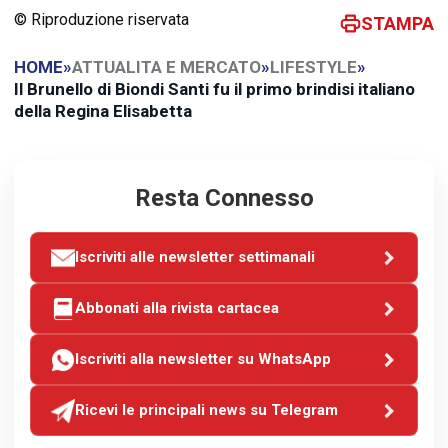
© Riproduzione riservata
STAMPA
HOME
»
ATTUALITA E MERCATO
»
LIFESTYLE
»
Il Brunello di Biondi Santi fu il primo brindisi italiano
della Regina Elisabetta
Resta Connesso
Iscriviti alle newsletter settimanali
Abbonati alla rivista cartacea
Iscriviti alla newsletter su WhatsApp
Ricevi le principali news su Telegram