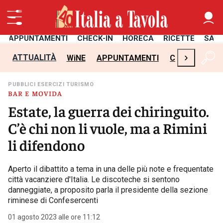
APPUNTAMENTI
CHECK-IN
HORECA
RICETTE
SAL
›
ATTUALITÀ
WiNE
APPUNTAMENTI
CHECK-IN
H
PUBBLICI ESERCIZI TURISMO
BAR E MOVIDA
Estate, la guerra dei chiringuito.
C’è chi non li vuole, ma a Rimini
li difendono
Aperto il dibattito a tema in una delle più note e frequentate
città vacanziere d'Italia. Le discoteche si sentono
danneggiate, a proposito parla il presidente della sezione
riminese di Confesercenti
01 agosto 2023 alle ore 11:12