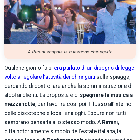
A Rimini scoppia la questione chiringuito
Qualche giorno fa s
i era parlato di un disegno di legge
volto a regolare l’attività dei chiringuiti
sulle spiagge,
cercando di controllare anche la somministrazione di
alcol ai clienti. La proposta è di
spegnere la musica a
mezzanotte
, per favorire così poi il flusso all’interno
delle discoteche e locali analoghi. Eppure non tutti
sembrano pensarla allo stesso modo. A
Rimini
,
città notoriamente simbolo dell'estate italiana, la