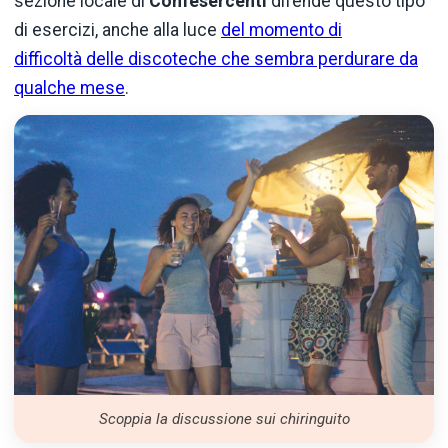
sezione locale di
Confesercenti
difende questo tipo
di esercizi, anche alla luce
del momento di
difficoltà delle discoteche che sembra perdurare da
qualche mese
.
Scoppia la discussione sui chiringuito