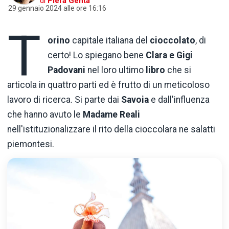
di
Piera Genta
29 gennaio 2024 alle ore 16:16
T
orino
capitale italiana del
cioccolato
, di
certo! Lo spiegano bene
Clara
e
Gigi
Padovani
nel loro ultimo
libro
che si
articola in quattro parti ed è frutto di un meticoloso
lavoro di ricerca. Si parte dai
Savoia
e dall'influenza
che hanno avuto le
Madame
Reali
nell'istituzionalizzare il rito della cioccolara ne salatti
piemontesi.