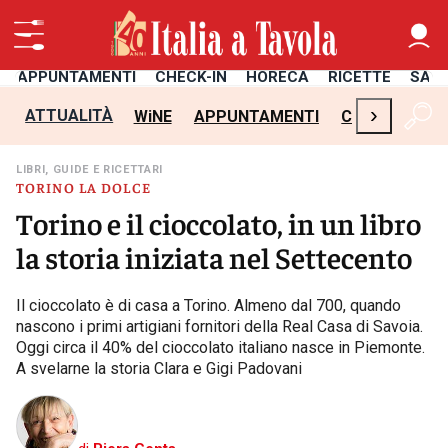
APPUNTAMENTI
CHECK-IN
HORECA
RICETTE
SAL
›
ATTUALITÀ
WiNE
APPUNTAMENTI
CHECK-IN
H
LIBRI, GUIDE E RICETTARI
TORINO LA DOLCE
Torino e il cioccolato, in un libro
la storia iniziata nel Settecento
Il cioccolato è di casa a Torino. Almeno dal 700, quando
nascono i primi artigiani fornitori della Real Casa di Savoia.
Oggi circa il 40% del cioccolato italiano nasce in Piemonte.
A svelarne la storia Clara e Gigi Padovani