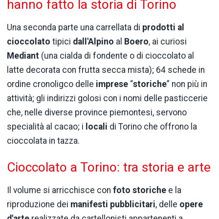
hanno fatto la storia di Torino
Una seconda parte una carrellata di
prodotti
al
cioccolato
tipici
dall'Alpino
al
Boero
, ai curiosi
Mediant
(una cialda di fondente o di cioccolato al
latte decorata con frutta secca mista); 64 schede in
ordine cronoligco delle
imprese
“
storiche
” non più in
attività; gli indirizzi golosi con i nomi delle pasticcerie
che, nelle diverse province piemontesi, servono
specialità al cacao; i
locali
di Torino che offrono la
cioccolata in tazza.
Cioccolato a Torino: tra storia e arte
Il volume si arricchisce con
foto
storiche
e la
riproduzione dei
manifesti
pubblicitari
, delle
opere
d'arte
realizzate da cartellonisti appartenenti a