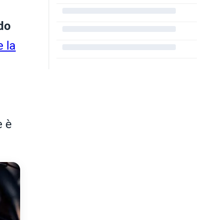
do
 la
è è