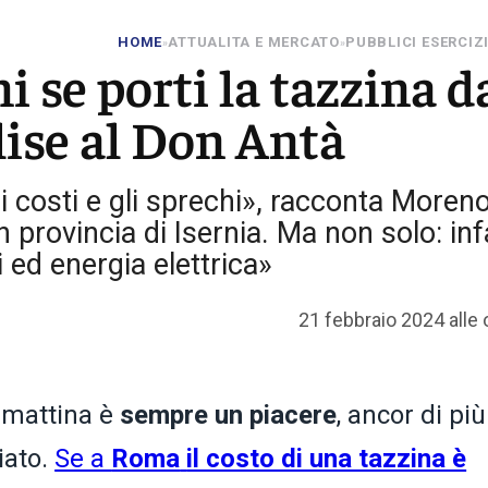
HOME
ATTUALITA E MERCATO
PUBBLICI ESERCIZ
»
»
i se porti la tazzina d
lise al Don Antà
i costi e gli sprechi», racconta Moren
n provincia di Isernia. Ma non solo: infa
 ed energia elettrica»
21 febbraio 2024 alle 
 mattina è
sempre un piacere
, ancor di pi
iato.
Se a
Roma
il costo di una tazzina è