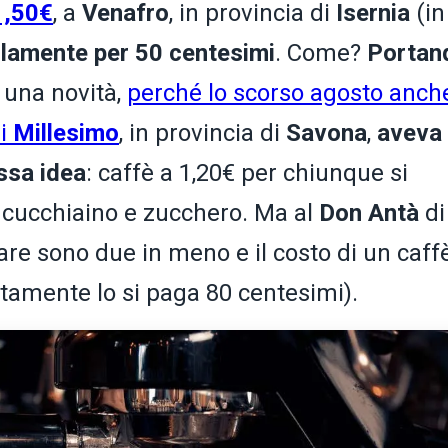
1,50€
, a
Venafro
, in provincia di
Isernia
(in
olamente per 50 centesimi
. Come?
Portan
 una novità,
perché lo scorso agosto anche
di
Millesimo
, in provincia di
Savona
,
aveva
ssa idea
: caffè a 1,20€ per chiunque si
, cucchiaino e zucchero. Ma al
Don
Antà
di
tare sono due in meno e il costo di un caff
tamente lo si paga 80 centesimi).