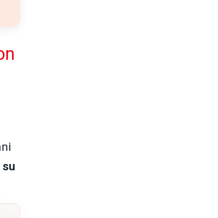
on
nni
 su