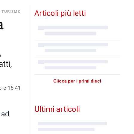
Articoli più letti
I TURISMO
a
o
tti,
Clicca per i primi dieci
ore 15:41
Ultimi articoli
ù ad