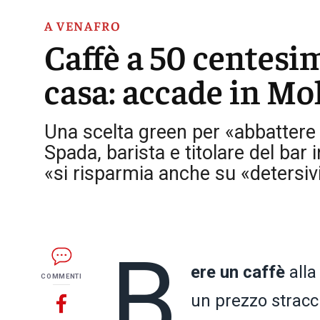
A VENAFRO
Caffè a 50 centesim
casa: accade in Mo
Una scelta green per «abbattere 
Spada, barista e titolare del bar i
«si risparmia anche su «detersivi
B
ere un caffè
alla
COMMENTI
un prezzo stracc