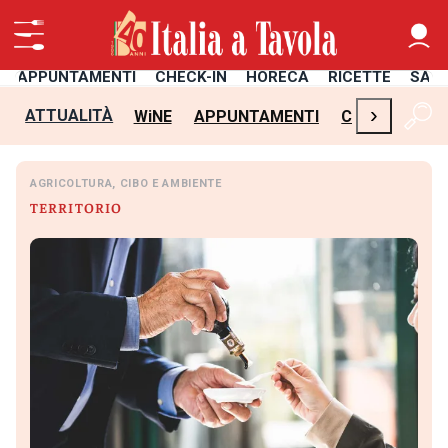
APPUNTAMENTI
CHECK-IN
HORECA
RICETTE
SAL
›
ATTUALITÀ
WiNE
APPUNTAMENTI
CHECK-IN
H
AGRICOLTURA, CIBO E AMBIENTE
TERRITORIO