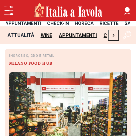
APPUNTAMENTI
CHECK-IN
HORECA
RICETTE
SAL
›
ATTUALITÀ
WiNE
APPUNTAMENTI
CHECK-IN
H
INGROSSO, GDO E RETAIL
MILANO FOOD HUB