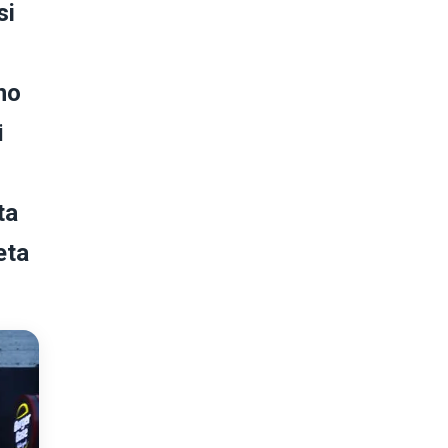
si
no
i
ta
eta