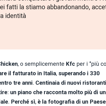
 nei fatti la stiamo abbandonando, ac
a identità
Chicken
, o semplicemente
Kfc
per i "più col
e il fatturato in Italia
,
superando i 330
entro tre anni
.
Centinaia di nuovi ristorant
tire
:
un piano che racconta molto più di u
dale
.
Perché sì
,
è la fotografia di un Paese