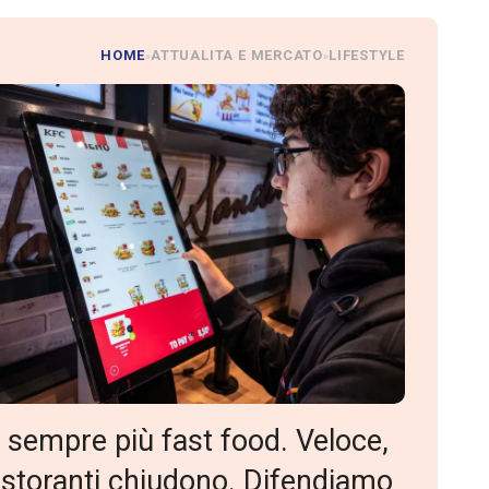
HOME
ATTUALITA E MERCATO
LIFESTYLE
»
»
e sempre più fast food. Veloce,
istoranti chiudono. Difendiamo