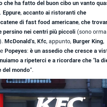
 che ha fatto del buon cibo un vanto qua
.
Eppure
,
accanto ai ristoranti che
e catene di fast food americane
,
che trova
 e persino nei centri più piccoli
(sono orma
).
McDonald's
,
Kfc
, appunto,
Burger
King
,
he
Popeyes
:
è un assedio che cresce a vis
nuiamo a ripeterci e a ricordare che
“
la di
re del mondo
”.