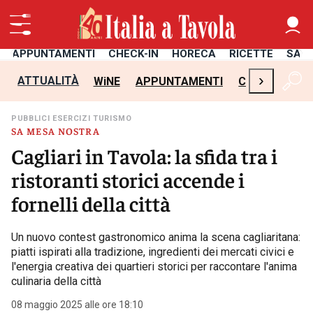
APPUNTAMENTI
CHECK-IN
HORECA
RICETTE
SAL
›
ATTUALITÀ
WiNE
APPUNTAMENTI
CHECK-IN
H
PUBBLICI ESERCIZI TURISMO
SA MESA NOSTRA
Cagliari in Tavola: la sfida tra i
ristoranti storici accende i
fornelli della città
Un nuovo contest gastronomico anima la scena cagliaritana:
piatti ispirati alla tradizione, ingredienti dei mercati civici e
l'energia creativa dei quartieri storici per raccontare l'anima
culinaria della città
08 maggio 2025 alle ore 18:10