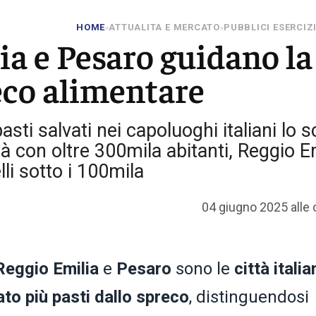
HOME
ATTUALITA E MERCATO
PUBBLICI ESERCIZ
»
»
a e Pesaro guidano la
reco alimentare
sti salvati nei capoluoghi italiani lo 
à con oltre 300mila abitanti, Reggio E
lli sotto i 100mila
04 giugno 2025 alle 
Reggio Emilia
e
Pesaro
sono le
città italia
to più pasti dallo spreco
, distinguendosi