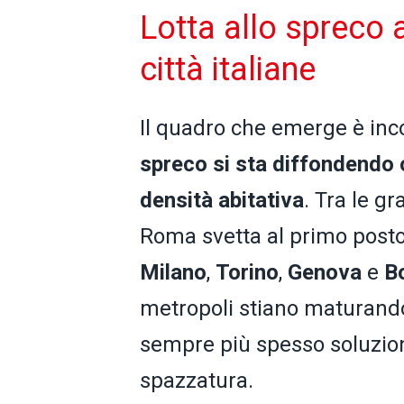
Lotta allo spreco a
città italiane
Il quadro che emerge è inc
spreco si sta diffondendo o
densità abitativa
. Tra le gr
Roma svetta al primo posto 
Milano
,
Torino
,
Genova
e
B
metropoli stiano maturand
sempre più spesso soluzioni
spazzatura.