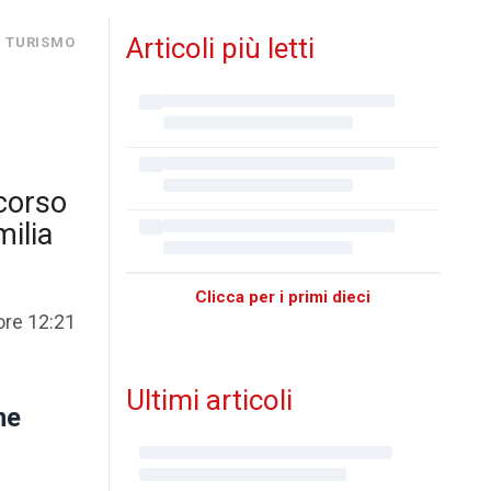
Articoli più letti
I TURISMO
scorso
milia
Clicca per i primi dieci
ore 12:21
Ultimi articoli
ne