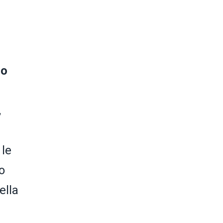
lo
,
 le
o
ella