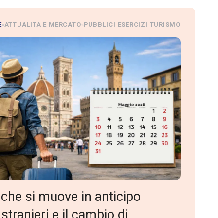
E
ATTUALITA E MERCATO
PUBBLICI ESERCIZI TURISMO
»
»
 che si muove in anticipo
 stranieri e il cambio di