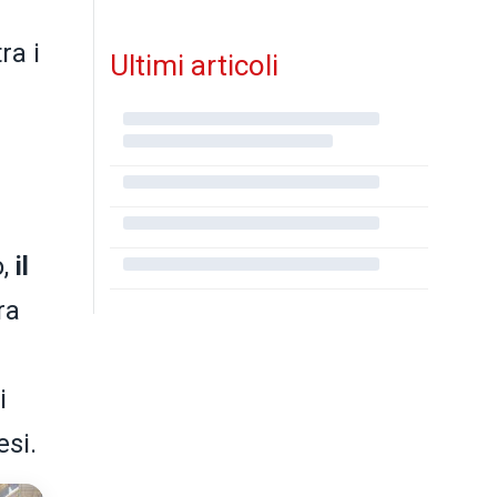
ra i
Ultimi articoli
,
il
ra
i
esi.