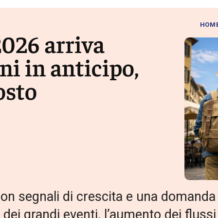
HOM
2026 arriva
i in anticipo,
osto
6 con segnali di crescita e una domanda
o dei grandi eventi, l’aumento dei flussi