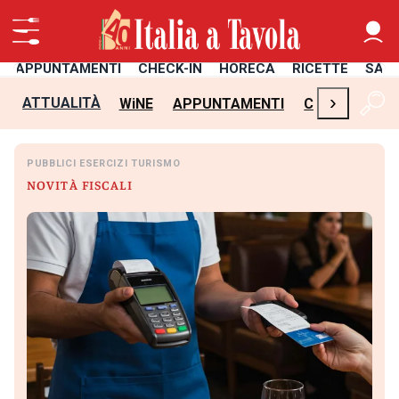
APPUNTAMENTI
CHECK-IN
HORECA
RICETTE
SAL
›
ATTUALITÀ
WiNE
APPUNTAMENTI
CHECK-IN
H
PUBBLICI ESERCIZI TURISMO
NOVITÀ FISCALI