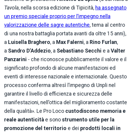
Tavola
, nella scorsa edizione di Tipicità,
ha assegnato
un premio speciale proprio per l’impegno nella
valorizzazione delle sagre autentiche
, tema al centro
di una nostra battaglia portata avanti da oltre 15 anni),
a
Luisella Braghero
, a
Max Falerni
, a
Rino Furlan
,
a
Sandro D’Addezio
, a
Sebastiano Secchi
e a
Valter
Panzarini
- che riconosce pubblicamente il valore e il
significato profondo di alcune manifestazioni ed
eventi di interesse nazionale e internazionale. Questo
processo conferma altresì l’impegno di Unpli nel
garantire il livello di efficienza e sicurezza delle
manifestazioni, nell’ottica del miglioramento costante
della qualità». Le Pro Loco
custodiscono memoria e
reale autenticità
e sono
strumento utile per la
promozione del territorio
e dei
prodotti locali in