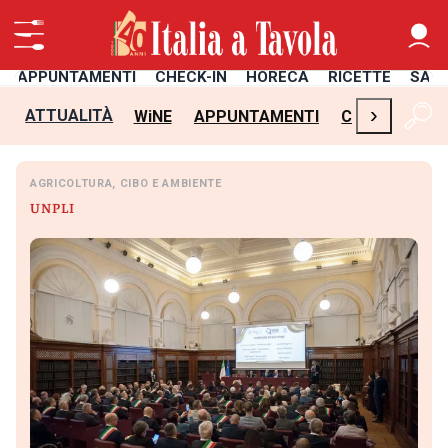
APPUNTAMENTI
CHECK-IN
HORECA
RICETTE
SAL
›
ATTUALITÀ
WiNE
APPUNTAMENTI
CHECK-IN
H
AGRICOLTURA, CIBO E AMBIENTE
UNPLI