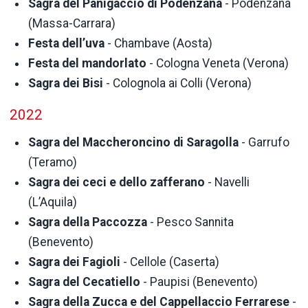
Sagra del Panigaccio di Podenzana
- Podenzana
(Massa-Carrara)
Festa dell’uva
- Chambave (Aosta)
Festa del mandorlato
- Cologna Veneta (Verona)
Sagra dei Bisi
- Colognola ai Colli (Verona)
2022
Sagra del Maccheroncino di Saragolla
- Garrufo
(Teramo)
Sagra dei ceci e dello zafferano
- Navelli
(L’Aquila)
Sagra della Paccozza
- Pesco Sannita
(Benevento)
Sagra dei Fagioli
- Cellole (Caserta)
Sagra del Cecatiello
- Paupisi (Benevento)
Sagra della Zucca e del Cappellaccio Ferrarese
-