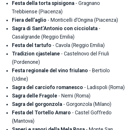
Festa della torta spisigona
- Gragnano
Trebbiense (Piacenza)
Fiera dell’aglio
- Monticelli d’Ongina (Piacenza)
Sagra di Sant’Antonio con cicciolata
-
Casalgrande (Reggio Emilia)
Festa del tartufo
- Cavola (Reggio Emilia)
Tradizion cjastelane
- Castelnovo del Friuli
(Pordenone)
Festa regionale del vino friulano
- Bertiolo
(Udine)
Sagra del carciofo romanesco
- Ladispoli (Roma)
Sagra delle Fragole
- Nemi (Roma)
Sagra del gorgonzola
- Gorgonzola (Milano)
Festa del Tortello Amaro
- Castel Goffredo
(Mantova)
Saperi e sapori della Mela Rosa
- Monte San