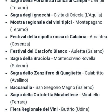
Sagra della Porchetta Italica di Campli
- Campli
(Teramo)
Sagra degli gnocchi
- Civita di Oricola (L’Aquila)
Mostra regionale dei vini tipici
- Montepagano
(Teramo)
Festival della cipolla rossa di Calabria
- Amantea
(Cosenza)
Festival del Carciofo Bianco
- Auletta (Salerno)
Sagra della Braciola
- Montecorvino Rovella
(Salerno)
Sagra dello Zenzifero di Quaglietta
- Calabritto
(Avellino)
Baccanalia
- San Gregorio Magno (Salerno)
Sagra della Cotoletta Mirabellese
- Mirabello
(Ferrara)
Fiera Regionale dei Vini
- Buttrio (Udine)