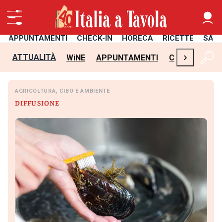
APPUNTAMENTI
CHECK-IN
HORECA
RICETTE
SAL
›
ATTUALITÀ
WiNE
APPUNTAMENTI
CHECK-IN
H
AGRICOLTURA, CIBO E AMBIENTE
DIFFUSIONE