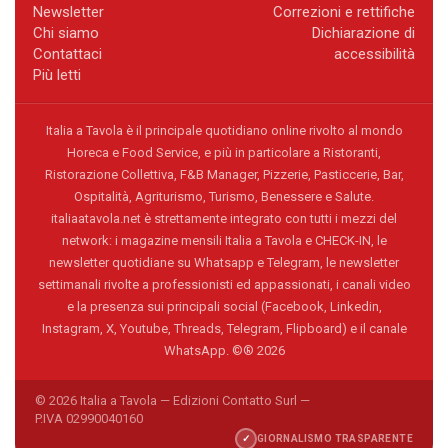
Newsletter
Correzioni e rettifiche
Chi siamo
Dichiarazione di
Contattaci
accessibilità
Più letti
Italia a Tavola è il principale quotidiano online rivolto al mondo
Horeca e Food Service, e più in particolare a Ristoranti,
Ristorazione Collettiva, F&B Manager, Pizzerie, Pasticcerie, Bar,
Ospitalità, Agriturismo, Turismo, Benessere e Salute.
italiaatavola.net è strettamente integrato con tutti i mezzi del
network: i magazine mensili Italia a Tavola e CHECK-IN, le
newsletter quotidiane su Whatsapp e Telegram, le newsletter
settimanali rivolte a professionisti ed appassionati, i canali video
e la presenza sui principali social (Facebook, Linkedin,
Instagram, X, Youtube, Threads, Telegram, Flipboard) e il canale
WhatsApp. ©® 2026
© 2026 Italia a Tavola — Edizioni Contatto Surl —
P.IVA 02990040160
✓
GIORNALISMO TRASPARENTE