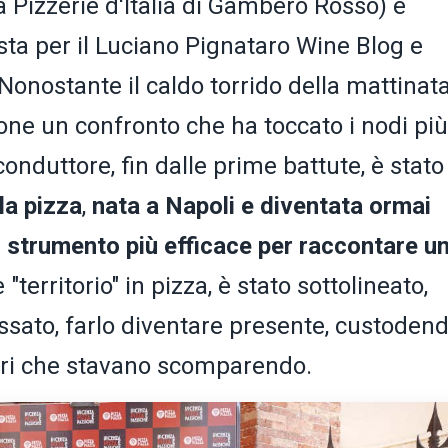
a Pizzerie d'Italia di Gambero Rosso) e
ista per il Luciano Pignataro Wine Blog e
 Nonostante il caldo torrido della mattinata
one un confronto che ha toccato i nodi più
 conduttore, fin dalle prime battute, è stato
la pizza
,
nata a Napoli e diventata ormai
o strumento più efficace per raccontare u
 "territorio" in pizza, è stato sottolineato,
passato, farlo diventare presente, custoden
peri che stavano scomparendo.