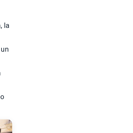
, la
 un
n
do