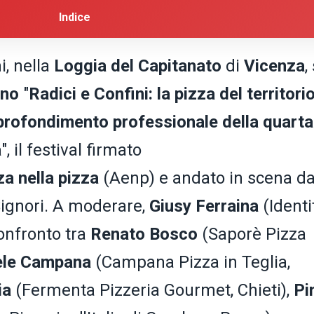
Indice
i, nella
Loggia del Capitanato
di
Vicenza
,
gno
"
Radici e Confini: la pizza del territori
rofondimento professionale della quarta
a
", il festival firmato
a nella pizza
(Aenp) e andato in scena da
Signori. A moderare,
Giusy Ferraina
(Identi
confronto tra
Renato Bosco
(Saporè Pizza
ele Campana
(Campana Pizza in Teglia,
ia
(Fermenta Pizzeria Gourmet, Chieti),
Pi