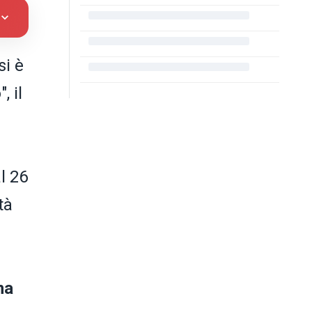
 si è
o
", il
l 26
tà
na