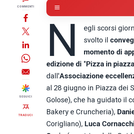
COMMENTI
N
egli scorsi giorn
svolto il
conve
momento di app
edizione di
"
Pizza in piazz
dall'
Associazione
eccellenz
al 28 giugno in Piazza dei 
SEGUICI
Golose), che ha guidato il 
Bakery e Cruncheria),
Dani
TRADUCI
Corigliano),
Luca Cornacch