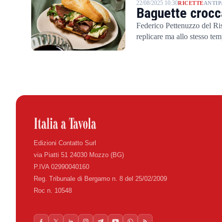
22/08/2025 10:30
RICETTE
ANTIP
Baguette crocc
Federico Pettenuzzo del Ris
replicare ma allo stesso te
Edizioni Contatto Surl
via Piatti 51 24030 Mozzo (BG)
P.IVA 02990040160
Reg. Tribunale di Bergamo n. 8 del 25/02/2009
Roc n. 10548