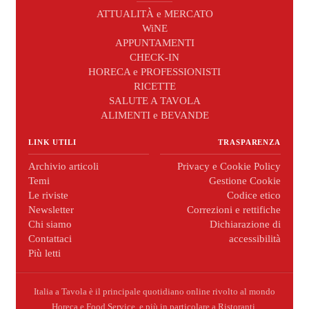
ATTUALITÀ e MERCATO
WiNE
APPUNTAMENTI
CHECK-IN
HORECA e PROFESSIONISTI
RICETTE
SALUTE A TAVOLA
ALIMENTI e BEVANDE
LINK UTILI
TRASPARENZA
Archivio articoli
Privacy e Cookie Policy
Temi
Gestione Cookie
Le riviste
Codice etico
Newsletter
Correzioni e rettifiche
Chi siamo
Dichiarazione di
Contattaci
accessibilità
Più letti
Italia a Tavola è il principale quotidiano online rivolto al mondo
Horeca e Food Service, e più in particolare a Ristoranti,