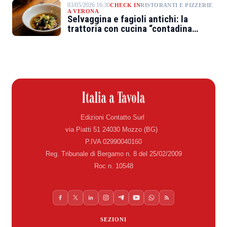
03/05/2026 16:30
CHECK IN
RISTORANTI E PIZZERIE
A VERONA
Selvaggina e fagioli antichi: la
trattoria con cucina “contadina
evoluta”
Edizioni Contatto Surl
via Piatti 51 24030 Mozzo (BG)
P.IVA 02990040160
Reg. Tribunale di Bergamo n. 8 del 25/02/2009
Roc n. 10548
SEZIONI