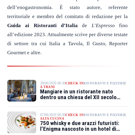
dell’enogastronomia. È stato autore, referente
territoriale e membro del comitato di redazione per la
Guida ai Ristoranti d’Italia
de
L’Espresso
fino
all’edizione 2023. Attualmente scrive per diverse testate
di settore tra cui Italia a Tavola, Il Gusto, Reporter
Gourmet e altre.
28/06/2026 08:30
CHECK IN
RISTORANTI E PIZZERIE
A TRANI
Mangiare in un ristorante nato
dentro una chiesa del XII secolo
affacciata sul mare
07/06/2026 08:30
CHECK IN
RISTORANTI E PIZZERIE
ALTA CUCINA
750 whisky e due arazzi futuristi:
l’Enigma nascosto in un hotel di
Reggio Emilia