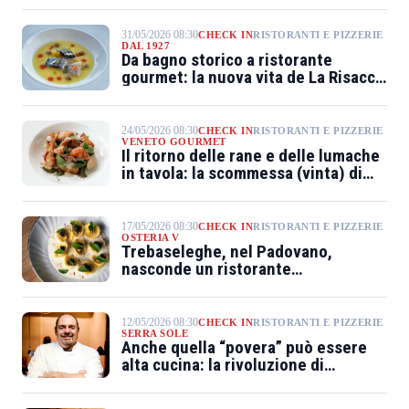
31/05/2026 08:30
CHECK IN
RISTORANTI E PIZZERIE
DAL 1927
Da bagno storico a ristorante
gourmet: la nuova vita de La Risacca
in Versilia
24/05/2026 08:30
CHECK IN
RISTORANTI E PIZZERIE
VENETO GOURMET
Il ritorno delle rane e delle lumache
in tavola: la scommessa (vinta) di
Nàiade
17/05/2026 08:30
CHECK IN
RISTORANTI E PIZZERIE
OSTERIA V
Trebaseleghe, nel Padovano,
nasconde un ristorante
sorprendente
12/05/2026 08:30
CHECK IN
RISTORANTI E PIZZERIE
SERRA SOLE
Anche quella “povera” può essere
alta cucina: la rivoluzione di
Massimiliano Poggi