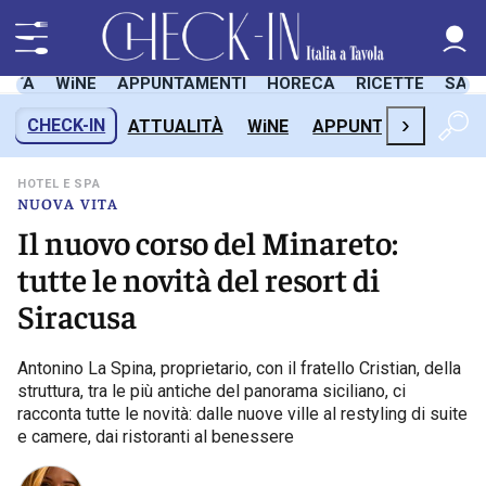
LITÀ
WiNE
APPUNTAMENTI
HORECA
RICETTE
SAL
›
CHECK-IN
ATTUALITÀ
WiNE
APPUNTAMENTI
H
HOTEL E SPA
NUOVA VITA
Il nuovo corso del Minareto:
tutte le novità del resort di
Siracusa
Antonino La Spina, proprietario, con il fratello Cristian, della
struttura, tra le più antiche del panorama siciliano, ci
racconta tutte le novità: dalle nuove ville al restyling di suite
e camere, dai ristoranti al benessere