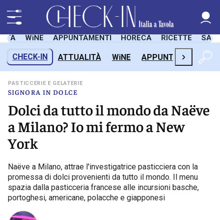
LITÀ
WiNE
APPUNTAMENTI
HORECA
RICETTE
SAL
›
CHECK-IN
ATTUALITÀ
WiNE
APPUNTAMENTI
H
PASTICCERIE E GELATERIE
SIGNORA IN DOLCE
Dolci da tutto il mondo da Naëve
a Milano? Io mi fermo a New
York
Naëve a Milano, attrae l'investigatrice pasticciera con la
promessa di dolci provenienti da tutto il mondo. Il menu
spazia dalla pasticceria francese alle incursioni basche,
portoghesi, americane, polacche e giapponesi