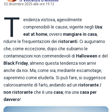
di
Vincenzo D’Antonio
02 dicembre 2025 alle ore 19:12
T
endenza vistosa, agevolmente
comprensibili le cause, vigente negli
Usa
:
eat at home
, ovvero
mangiare in casa
,
ridurre le frequentazioni dei
ristoranti
. Ci auguriamo
che, come eccezione, dopo che subiamo le
contaminazioni non commendevoli di
Halloween
e del
Black Friday
, almeno questa tendenza non arrivi
anche da noi. Ma, come sia, mediante escamotage,
sapremmo come eluderla. Si può fare, si suggerisce
calorosamente di farlo, andando ad un
ristorante /
non ristorante
che è una
casa
; ma una
casa per
davvero
!