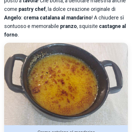
posto a
tavola
! Che bontà, a denotare maestria anche
come
pastry chef
, la dolce creazione originale di
Angelo
:
crema catalana al mandarino
! A chiudere sì
sontuoso e memorabile
pranzo
, squisite
castagne al
forno
.