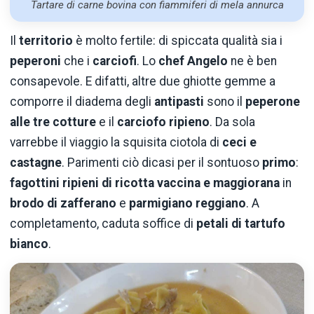
Tartare di carne bovina con fiammiferi di mela annurca
Il
territorio
è molto fertile: di spiccata qualità sia i
peperoni
che i
carciofi
. Lo
chef Angelo
ne è ben
consapevole. E difatti, altre due ghiotte gemme a
comporre il diadema degli
antipasti
sono il
peperone
alle tre cotture
e il
carciofo ripieno
. Da sola
varrebbe il viaggio la squisita ciotola di
ceci e
castagne
. Parimenti ciò dicasi per il sontuoso
primo
:
fagottini ripieni di ricotta vaccina e maggiorana
in
brodo di zafferano
e
parmigiano reggiano
. A
completamento, caduta soffice di
petali di tartufo
bianco
.