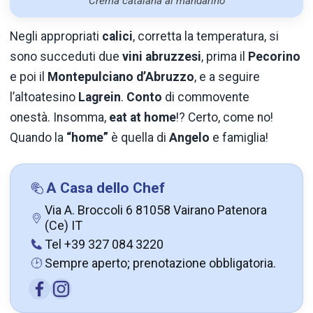
Crema catalana al mandarino
Negli appropriati
calici
, corretta la temperatura, si
sono succeduti due
vini abruzzesi
, prima il
Pecorino
e poi il
Montepulciano d’Abruzzo
, e a seguire
l’altoatesino
Lagrein
.
Conto
di commovente
onestà. Insomma,
eat at home
!? Certo, come no!
Quando la
“home”
è quella di
Angelo
e famiglia!
A Casa dello Chef
Via A. Broccoli 6 81058 Vairano Patenora
(Ce) IT
Tel +39 327 084 3220
Sempre aperto; prenotazione obbligatoria.