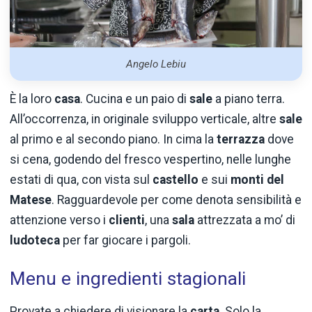
Angelo Lebiu
È la loro
casa
. Cucina e un paio di
sale
a piano terra.
All’occorrenza, in originale sviluppo verticale, altre
sale
al primo e al secondo piano. In cima la
terrazza
dove
si cena, godendo del fresco vespertino, nelle lunghe
estati di qua, con vista sul
castello
e sui
monti del
Matese
. Ragguardevole per come denota sensibilità e
attenzione verso i
clienti
, una
sala
attrezzata a mo’ di
ludoteca
per far giocare i pargoli.
Menu e ingredienti stagionali
Provate a chiedere di visionare la
carta
. Solo la