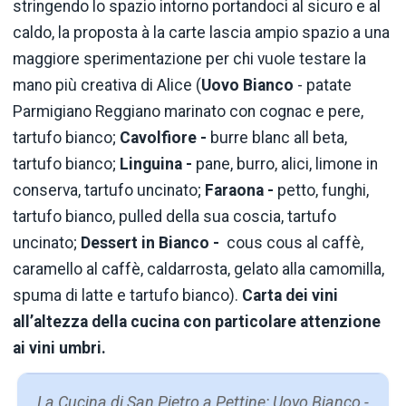
stringendo lo spazio intorno portandoci al sicuro e al
caldo, la proposta à la carte lascia ampio spazio a una
maggiore sperimentazione per chi vuole testare la
mano più creativa di Alice (
Uovo Bianco
- patate
Parmigiano Reggiano marinato con cognac e pere,
tartufo bianco;
Cavolfiore -
burre blanc all beta,
tartufo bianco;
Linguina -
pane, burro, alici, limone in
conserva, tartufo uncinato;
Faraona -
petto, funghi,
tartufo bianco, pulled della sua coscia, tartufo
uncinato;
Dessert in Bianco -
cous cous al caffè,
caramello al caffè, caldarrosta, gelato alla camomilla,
spuma di latte e tartufo bianco).
Carta dei vini
all’altezza della cucina con particolare attenzione
ai vini umbri.
La Cucina di San Pietro a Pettine: Uovo Bianco -