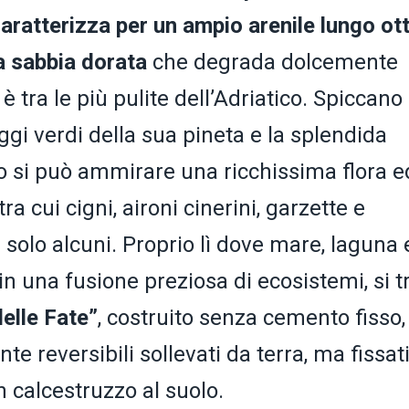
caratterizza per un ampio arenile lungo ot
a sabbia dorata
che degrada dolcemente
 tra le più pulite dell’Adriatico. Spiccano
ggi verdi della sua pineta e la splendida
no si può ammirare una ricchissima flora e
a cui cigni, aironi cinerini, garzette e
ne solo alcuni. Proprio lì dove mare, laguna 
in una fusione preziosa di ecosistemi, si t
delle Fate”
, costruito senza cemento fisso,
reversibili sollevati da terra, ma fissat
n calcestruzzo al suolo.