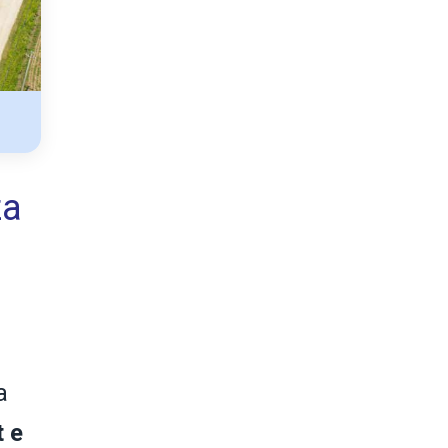
za
a
t e