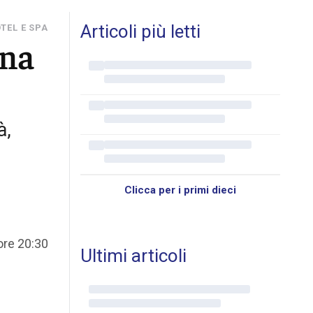
Articoli più letti
TEL E SPA
una
à,
Clicca per i primi dieci
 ore 20:30
Ultimi articoli