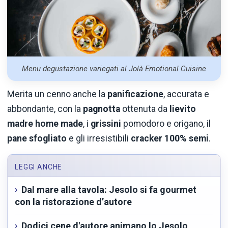
Menu degustazione variegati al Jolà Emotional Cuisine
Merita un cenno anche la
panificazione
, accurata e
abbondante, con la
pagnotta
ottenuta da
lievito
madre home made
, i
grissini
pomodoro e origano, il
pane sfogliato
e gli irresistibili
cracker 100% semi
.
LEGGI ANCHE
Dal mare alla tavola: Jesolo si fa gourmet
con la ristorazione d’autore
Dodici cene d'autore animano lo Jesolo