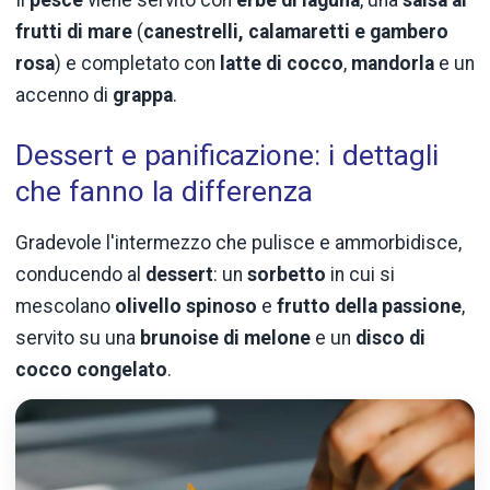
Il
pesce
viene servito con
erbe di laguna
, una
salsa ai
frutti di mare
(
canestrelli, calamaretti e gambero
rosa
) e completato con
latte di cocco
,
mandorla
e un
accenno di
grappa
.
Dessert e panificazione: i dettagli
che fanno la differenza
Gradevole l'intermezzo che pulisce e ammorbidisce,
conducendo al
dessert
: un
sorbetto
in cui si
mescolano
olivello spinoso
e
frutto della passione
,
servito su una
brunoise di melone
e un
disco di
cocco congelato
.