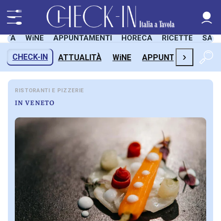
LITÀ
WiNE
APPUNTAMENTI
HORECA
RICETTE
SAL
›
CHECK-IN
ATTUALITÀ
WiNE
APPUNTAMENTI
H
RISTORANTI E PIZZERIE
IN VENETO