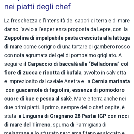
nei piatti degli chef
La freschezza e l'intensità dei sapori di terra e di mare
danno l'avvio all'esperienza proposta da Lepre, con la
Zeppolina di impalpabile pasta cresciuta alla lattuga
di mare
come scrigno di una tartare di gambero rosso
con nota agrumata del gel di pompelmo grigliato. A
seguire
il Carpaccio di baccalà alla “Belladonna” col
fiore di zucca e ricotta di bufala
, avvolto in salvietta
e impreziosito dal caviale Asetra e la
Cernia marinata
con guacamole di fagiolini, essenza di pomodoro
cuore di bue e pesca al sakè
. Mare e terra anche nei
due primi piatti. Il primo, sempre dello chef ospite, è
stata l
a Linguina di Gragnano 28 Pastai IGP con ricci
di mare del Tirreno
, spuma di Parmigiana di
melanzane e lo sfusato nero amalfitano essiccato e