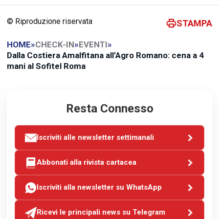
© Riproduzione riservata
STAMPA
HOME
»
CHECK-IN
»
EVENTI
»
Dalla Costiera Amalfitana all’Agro Romano: cena a 4
mani al Sofitel Roma
Resta Connesso
Iscriviti alle newsletter settimanali
Abbonati alla rivista cartacea
Iscriviti alla newsletter su WhatsApp
Ricevi le principali news su Telegram