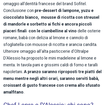
omaggio all'dentità francese del brand Sofitel.
Conclusione con
pre-dessert di lampone, yuzu e
cioccolato bianco, mousse di ricotta con streusel
di mandorle e sorbetto ai fichi e ancora piccoli
piaceri finali con le ciambelline al vino
delle osterie
romane, babà con delizia al limone e cannolo di
sfogliatella con mousse di ricotta e arancia candita.
Ulteriore omaggio all'alta pasticcerie d'Oltralpe
D'Alessio ha proposto le mini madeleine al limone e
menta. In tavola pani e grissimi caldi di forno e taralli
napoletani.
A pranzo saranno riproposti tre piatti del
menu mentre negli altri orari, saranno serviti babà,
croissant di gusto francese con crema allo sfusato
amalfitano
.
Chef Lepre e D'Alessio: chi sono?