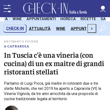
LITÀ
WiNE
APPUNTAMENTI
HORECA
RICETTE
SAL
›
CHECK-IN
ATTUALITÀ
WiNE
APPUNTAMENTI
H
RISTORANTI E PIZZERIE
A CAPRAROLA
In Tuscia c’è una vineria (con
cucina) di un ex maitre di grandi
ristoranti stellati
Parliamo di Luigi Picca, già maitre in ristoranti due e tre
stelle Michelin, che nel 2019 ha aperto a Caprarola (Vt) la
Vineria Vignola, da tre anni arricchita da una proposta di
cucina tradizionale legata al territorio