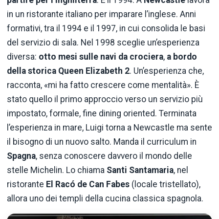
partire per l’Inghilterra
. È il 1994. A
Newcastle
lavora
in un ristorante italiano per imparare l’inglese. Anni
formativi, tra il 1994 e il 1997, in cui consolida le basi
del servizio di sala. Nel 1998 sceglie un’esperienza
diversa:
otto mesi sulle navi da crociera
,
a bordo
della storica Queen Elizabeth 2
. Un’esperienza che,
racconta, «mi ha fatto crescere come mentalità». È
stato quello il primo approccio verso un servizio più
impostato, formale, fine dining oriented. Terminata
l’esperienza in mare, Luigi torna a Newcastle ma sente
il bisogno di un nuovo salto. Manda il curriculum in
Spagna
, senza conoscere davvero il mondo delle
stelle Michelin. Lo chiama
Santi Santamaria
, nel
ristorante
El Racó de Can Fabes
(locale tristellato),
allora uno dei templi della cucina classica spagnola.