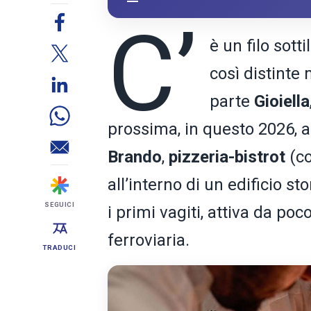
C’
è un filo sott
così distinte 
parte
Gioiella
prossima, in questo 2026, a 
Brando
,
pizzeria-bistrot
(co
all’interno di un edificio s
SEGUICI
i primi vagiti, attiva da po
ferroviaria.
TRADUCI