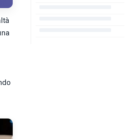
altà
una
endo