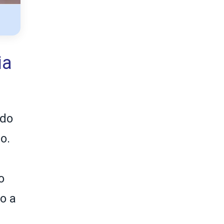
ia
ndo
o.
o
ro a