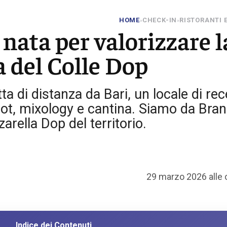
HOME
CHECK-IN
RISTORANTI E
»
»
 nata per valorizzare l
a del Colle Dop
ta di distanza da Bari, un locale di re
rot, mixology e cantina. Siamo da Bran
arella Dop del territorio.
29 marzo 2026 alle 
Indice dei Contenuti