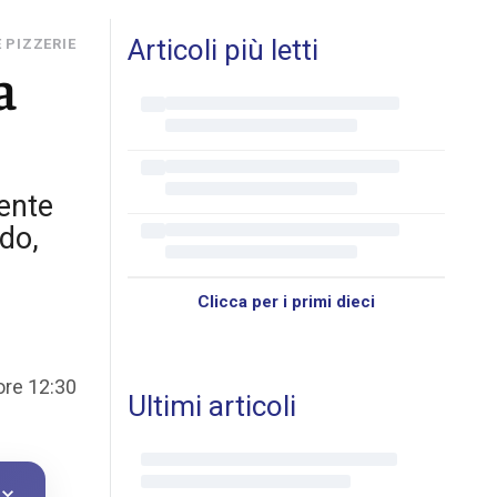
Articoli più letti
 PIZZERIE
a
cente
do,
Clicca per i primi dieci
ore 12:30
Ultimi articoli