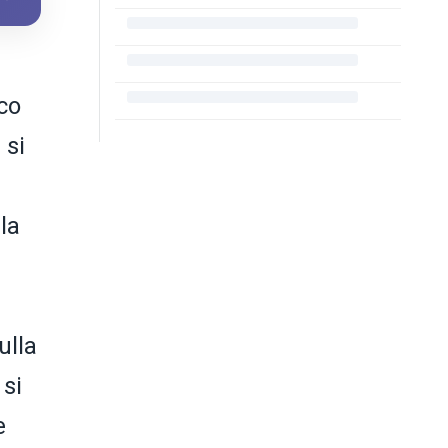
ico
 si
la
ulla
 si
e