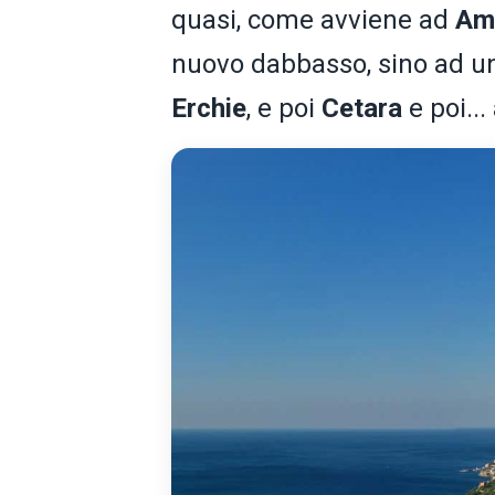
quasi, come avviene ad
Ama
nuovo dabbasso, sino ad un
Erchie
, e poi
Cetara
e poi..