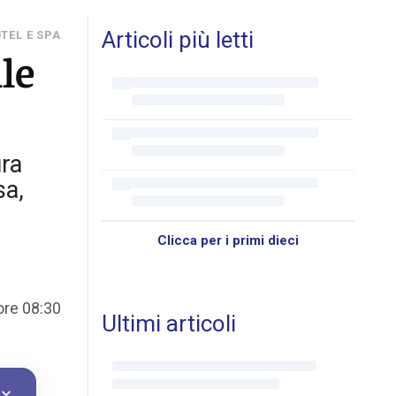
Articoli più letti
TEL E SPA
lle
ura
sa,
Clicca per i primi dieci
 ore 08:30
Ultimi articoli