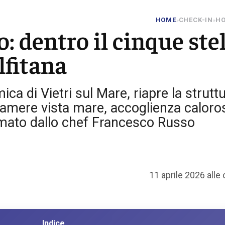
HOME
CHECK-IN
HO
»
»
o: dentro il cinque ste
lfitana
ca di Vietri sul Mare, riapre la strutt
 camere vista mare, accoglienza caloro
firmato dallo chef Francesco Russo
11 aprile 2026 alle
Indice