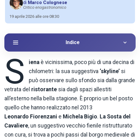
di
Marco Colognese
Critico enogastronomico
19 aprile 2026 alle ore 08:30
Indice
S
iena
è vicinissima, poco più di una decina di
chilometri: la sua suggestiva
‘skyline’
si
può osservare sullo sfondo sia dalla grande
vetrata del
ristorante
sia dagli spazi allestiti
all’esterno nella bella stagione. È proprio un bel posto
quello che hanno realizzato nel 2013
Leonardo Fiorenzani
e
Michela Bigio
.
La Sosta del
Cavaliere
, un suggestivo vecchio fienile ristrutturato
con cura, si trova a pochi passi dal borgo medievale di