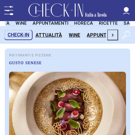
LITÀ
WiNE
APPUNTAMENTI
HORECA
RICETTE
SAL
›
CHECK-IN
ATTUALITÀ
WiNE
APPUNTAMENTI
H
RISTORANTI E PIZZERIE
GUSTO SENESE