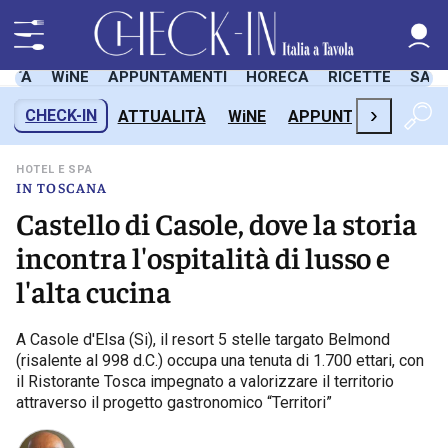
LITÀ
WiNE
APPUNTAMENTI
HORECA
RICETTE
SAL
›
CHECK-IN
ATTUALITÀ
WiNE
APPUNTAMENTI
H
HOTEL E SPA
IN TOSCANA
Castello di Casole, dove la storia
incontra l'ospitalità di lusso e
l'alta cucina
A Casole d'Elsa (Si), il resort 5 stelle targato Belmond
(risalente al 998 d.C.) occupa una tenuta di 1.700 ettari, con
il Ristorante Tosca impegnato a valorizzare il territorio
attraverso il progetto gastronomico “Territori”