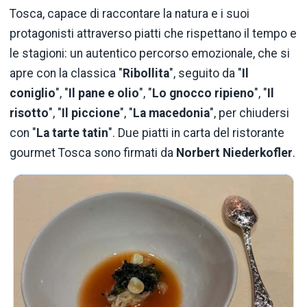
Tosca, capace di raccontare la natura e i suoi
protagonisti attraverso piatti che rispettano il tempo e
le stagioni: un autentico percorso emozionale, che si
apre con la classica "
Ribollita
", seguito da "
Il
coniglio
", "
Il pane e olio
", "
Lo gnocco ripieno
", "
Il
risotto
", "
Il piccione
", "
La macedonia
", per chiudersi
con "
La tarte tatin
". Due piatti in carta del ristorante
gourmet Tosca sono firmati da
Norbert Niederkofler
.