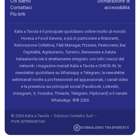
Chi siamo
Dichiarazione di
Contattaci
accessibilità
Più letti
Italia a Tavola è il principale quotidiano online rivolto al mondo
Horeca e Food Service, e più in particolare a Ristoranti,
Ristorazione Collettiva, F&B Manager, Pizzerie, Pasticcerie, Bar,
Ospitalità, Agriturismo, Turismo, Benessere e Salute.
italiaatavola.net è strettamente integrato con tutti i mezzi del
network: i magazine mensili Italia a Tavola e CHECK-IN, le
newsletter quotidiane su Whatsapp e Telegram, le newsletter
settimanali rivolte a professionisti ed appassionati, i canali video
e la presenza sui principali social (Facebook, Linkedin,
Instagram, X, Youtube, Threads, Telegram, Flipboard) e il canale
WhatsApp. ©® 2026
© 2026 Italia a Tavola — Edizioni Contatto Surl —
P.IVA 02990040160
✓
GIORNALISMO TRASPARENTE