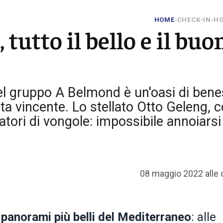
HOME
CHECK-IN
HO
»
»
tutto il bello e il buo
del gruppo A Belmond è un'oasi di ben
a vincente. Lo stellato Otto Geleng, c
tori di vongole: impossibile annoiarsi
08 maggio 2022 alle 
 panorami più belli del Mediterraneo
: alle