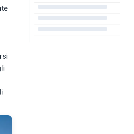
nte
rsi
li
i