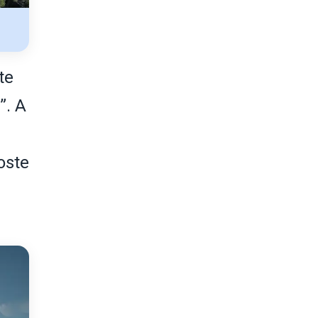
te
”. A
oste