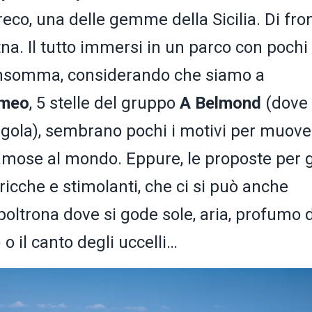
greco, una delle gemme della Sicilia. Di fro
Etna. Il tutto immersi in un parco con pochi
 Insomma, considerando che siamo a
imeo
, 5 stelle del gruppo
A Belmond
(dove
egola), sembrano pochi i motivi per muove
amose al mondo. Eppure, le proposte per g
ricche e stimolanti, che ci si può anche
 poltrona dove si gode sole, aria, profumo d
) o il canto degli uccelli…