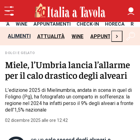
LITÀ
WiNE
APPUNTAMENTI
CHECK-IN
HORECA
RIC
›
ALIMENTI
ATTUALITÀ
WiNE
APPUNTAMENTI
C
DOLCI E GELATO
Miele, l’Umbria lancia l’allarme
per il calo drastico degli alveari
L’edizione 2025 di Mielinumbria, andata in scena in quel di
Foligno (Pg), ha fotografato un comparto in sofferenza: la
regione nel 2024 ha infatti perso il 9% degli alveari a fronte
dell’1,5% nazionale
02 dicembre 2025 alle ore 12:42