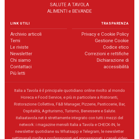
SALUTE A TAVOLA
ALIMENTI e BEVANDE
LINK UTILI
TRASPARENZA
Archivio articoli
Privacy e Cookie Policy
Temi
Gestione Cookie
Le riviste
Codice etico
Newsletter
Correzioni e rettifiche
Chi siamo
Dichiarazione di
Contattaci
accessibilità
Più letti
Italia a Tavola è il principale quotidiano online rivolto al mondo
Horeca e Food Service, e più in particolare a Ristoranti,
Ristorazione Collettiva, F&B Manager, Pizzerie, Pasticcerie, Bar,
Ospitalità, Agriturismo, Turismo, Benessere e Salute.
italiaatavola.net è strettamente integrato con tutti i mezzi del
network: i magazine mensili Italia a Tavola e CHECK-IN, le
newsletter quotidiane su Whatsapp e Telegram, le newsletter
settimanali rivolte a professionisti ed appassionati, i canali video