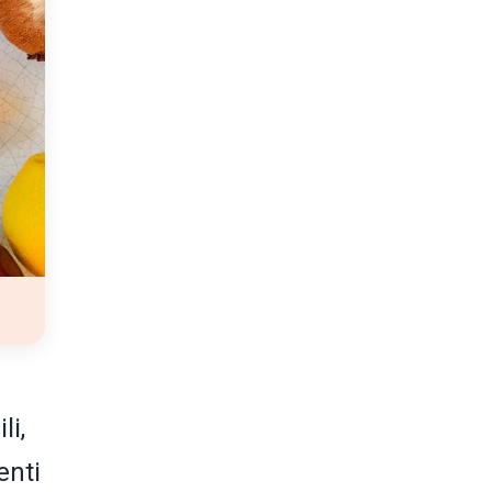
li,
enti