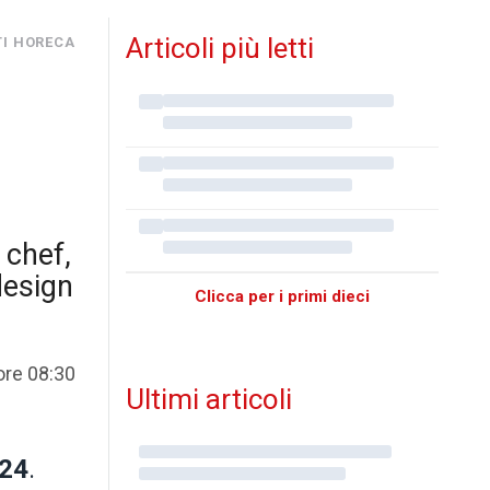
Articoli più letti
TI HORECA
 chef,
 design
Clicca per i primi dieci
ore 08:30
Ultimi articoli
024
.