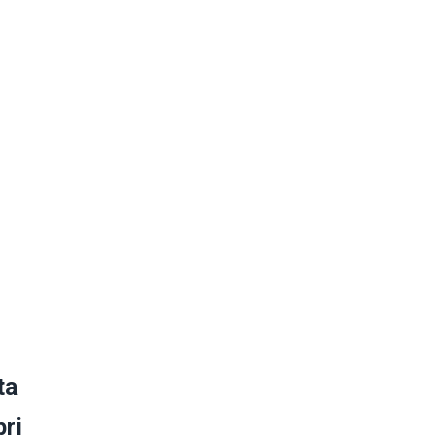
ta
pri