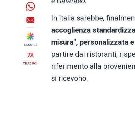
e Galataeo.
In Italia sarebbe, finalm
accoglienza standardizzat
misura", personalizzata e
SEGUICI
partire dai ristoranti, ri
TRADUCI
riferimento alla provenienz
si ricevono.