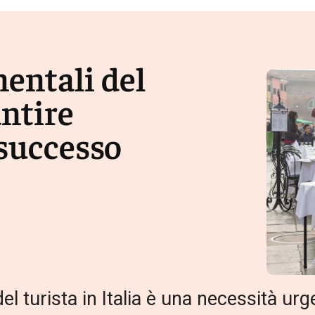
entali del
antire
 successo
l turista in Italia è una necessità urge