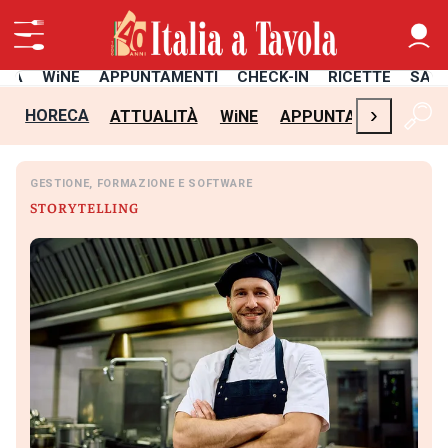
ITÀ
WiNE
APPUNTAMENTI
CHECK-IN
RICETTE
SAL
›
HORECA
ATTUALITÀ
WiNE
APPUNTAMENTI
CH
GESTIONE, FORMAZIONE E SOFTWARE
STORYTELLING