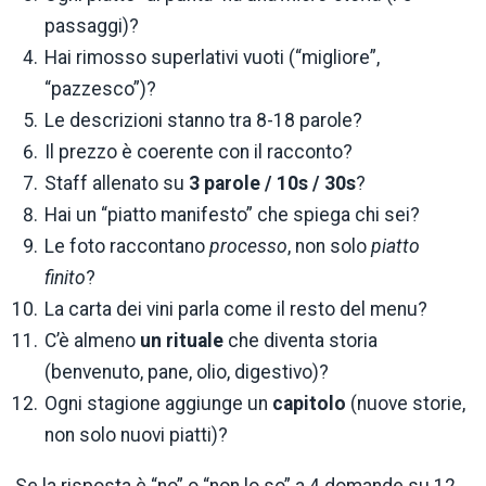
passaggi)?
Hai rimosso superlativi vuoti (“migliore”,
“pazzesco”)?
Le descrizioni stanno tra 8-18 parole?
Il prezzo è coerente con il racconto?
Staff allenato su
3 parole / 10s / 30s
?
Hai un “piatto manifesto” che spiega chi sei?
Le foto raccontano
processo
, non solo
piatto
finito
?
La carta dei vini parla come il resto del menu?
C’è almeno
un rituale
che diventa storia
(benvenuto, pane, olio, digestivo)?
Ogni stagione aggiunge un
capitolo
(nuove storie,
non solo nuovi piatti)?
Se la risposta è “no” o “non lo so” a 4 domande su 12,