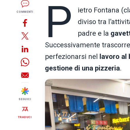
P
ietro Fontana (cl
COMMENTI
diviso tra l’attivi
padre e la
gavet
Successivamente trascorr
perfezionarsi nel
lavoro al
gestione di una pizzeria
.
SEGUICI
TRADUCI