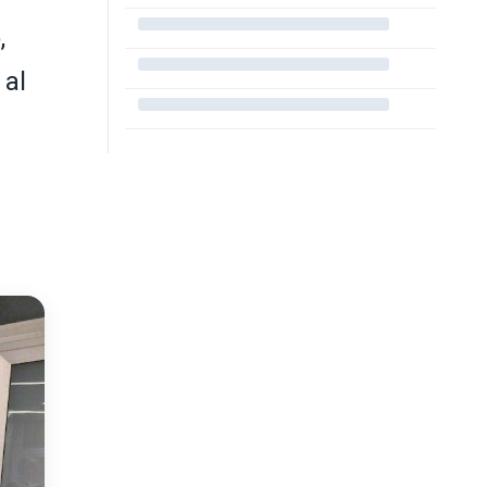
,
 al