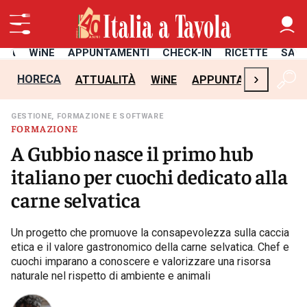
ITÀ
WiNE
APPUNTAMENTI
CHECK-IN
RICETTE
SAL
›
HORECA
ATTUALITÀ
WiNE
APPUNTAMENTI
CH
GESTIONE, FORMAZIONE E SOFTWARE
FORMAZIONE
A Gubbio nasce il primo hub
italiano per cuochi dedicato alla
carne selvatica
Un progetto che promuove la consapevolezza sulla caccia
etica e il valore gastronomico della carne selvatica. Chef e
cuochi imparano a conoscere e valorizzare una risorsa
naturale nel rispetto di ambiente e animali