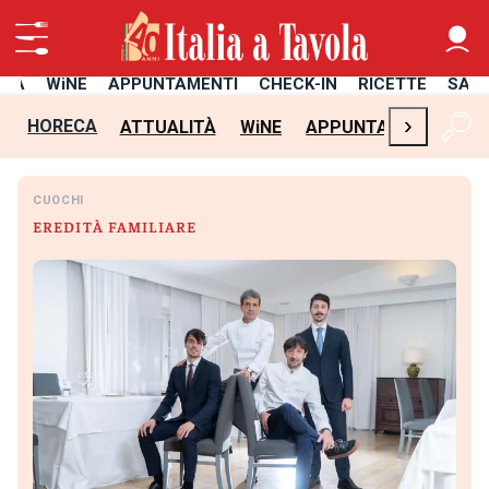
ITÀ
WiNE
APPUNTAMENTI
CHECK-IN
RICETTE
SAL
›
HORECA
ATTUALITÀ
WiNE
APPUNTAMENTI
CH
CUOCHI
EREDITÀ FAMILIARE