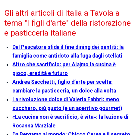
Gli altri articoli di Italia a Tavola a
tema "I figli d'arte" della ristorazione
e pasticceria italiane
Dal Pescatore sfida il fine dining dei pentiti: la
famiglia come antidoto alla fuga dagli stellati
Altro che sacrificio: per Alajmo la cucina è
gioco, eredità e futuro
Andrea Sacchetti, figlio d’arte per scelta:
cambiare la pasticceria, un dolce alla volta
La rivoluzione dolce di Valeria Fabbri: meno
zucchero, più gusto (e un aperitivo gourmet)
«La cucina non è sacrificio, è vita»: la lezione di
Rosanna Marziale
Da Bergamo al mondo: Chicco Cerea e il segreto