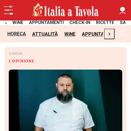
ITÀ
WiNE
APPUNTAMENTI
CHECK-IN
RICETTE
SAL
›
HORECA
ATTUALITÀ
WiNE
APPUNTAMENTI
CH
CUOCHI
L'OPINIONE