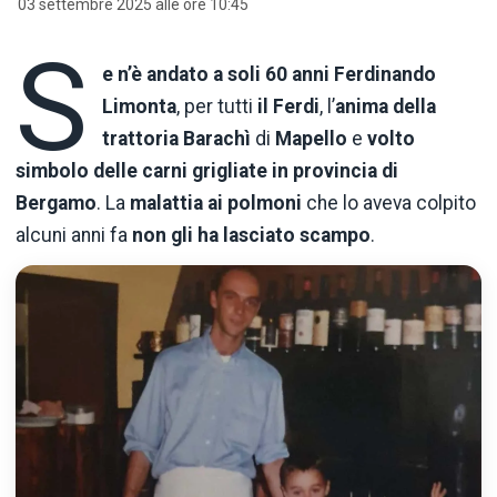
03 settembre 2025 alle ore 10:45
S
e n’è andato a soli 60 anni Ferdinando
Limonta
, per tutti
il Ferdi
, l’
anima
della
trattoria Barachì
di
Mapello
e
volto
simbolo delle carni grigliate in provincia di
Bergamo
. La
malattia ai polmoni
che lo aveva colpito
alcuni anni fa
non gli ha lasciato scampo
.