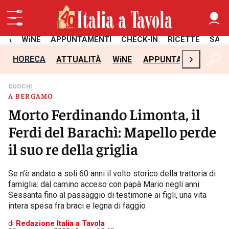
ITÀ
WiNE
APPUNTAMENTI
CHECK-IN
RICETTE
SAL
›
HORECA
ATTUALITÀ
WiNE
APPUNTAMENTI
CH
CUOCHI
A BERGAMO
Morto Ferdinando Limonta, il
Ferdi del Barachì: Mapello perde
il suo re della griglia
Se n’è andato a soli 60 anni il volto storico della trattoria di
famiglia: dal camino acceso con papà Mario negli anni
Sessanta fino al passaggio di testimone ai figli, una vita
intera spesa fra braci e legna di faggio
di
Redazione Italia a Tavola