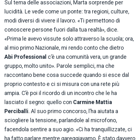
Sul
tema
delle
associazioni,
Marta
sorprende
per
lucidità.
Le
vede
come
un
ponte:
tra
regioni,
culture,
modi
diversi
di
vivere
il
lavoro.
«
Ti
permettono
di
conoscere
persone
fuori
dalla
tua
realtà»,
dice.
«
Prima
le
avevo
vissute
solo
attraverso
la
scuola;
ora,
al
mio
primo
Nazionale,
mi
rendo
conto
che
dietro
Abi
Professional
c’è
una
comunità
vera,
un
grande
gruppo,
molto
unito».
Parole
semplici,
ma
che
raccontano
bene
cosa
succede
quando
si
esce
dal
proprio
contesto
e
ci
si
misura
con
una
rete
più
ampia.
C’è
poi
il
ricordo
di
un
incontro
che
le
ha
lasciato
il
segno:
quello
con
Carmine
Mattia
Perciballi
.
Al
suo
primo
concorso,
l’ha
aiutata
a
sciogliere
la
tensione,
parlandole
al
microfono,
facendola
sentire
a
suo
agio. «
Ci
ha
tranquillizzate,
ci
ha
fatto
parlare
mentre
gareggiavamo.
È
stato
davvero