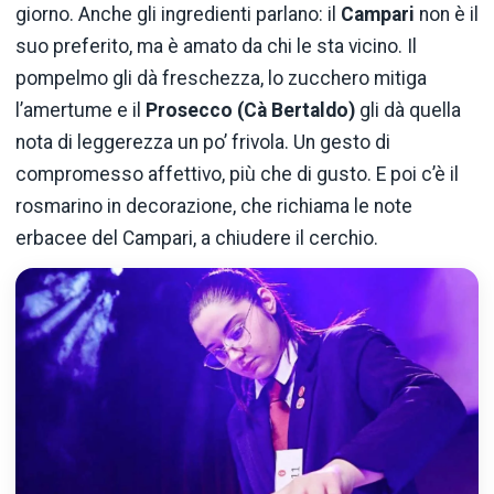
giorno.
Anche
gli
ingredienti
parlano:
il
Campari
non
è
il
suo
preferito,
ma
è
amato
da
chi
le
sta
vicino.
Il
pompelmo
gli
dà
freschezza,
lo
zucchero
mitiga
l’amertume
e
il
Prosecco (
Cà
Bertaldo)
gli
dà
quella
nota
di
leggerezza
un
po’
frivola.
Un
gesto
di
compromesso
affettivo,
più
che
di
gusto.
E
poi
c’è
il
rosmarino
in
decorazione,
che
richiama
le
note
erbacee
del
Campari,
a
chiudere
il
cerchio.