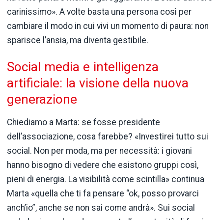
carinissimo».
A
volte
basta
una
persona
così
per
cambiare
il
modo
in
cui
vivi
un
momento
di
paura:
non
sparisce
l’ansia,
ma
diventa
gestibile.
Social
media
e
intelligenza
artificiale:
la
visione
della
nuova
generazione
Chiediamo
a
Marta:
se
fosse
presidente
dell’associazione,
cosa
farebbe? «
Investirei
tutto
sui
social.
Non
per
moda,
ma
per
necessità:
i
giovani
hanno
bisogno
di
vedere
che
esistono
gruppi
così,
pieni
di
energia.
La
visibilità
come
scintilla»
continua
Marta «
quella
che
ti
fa
pensare “
ok,
posso
provarci
anch’io”,
anche
se
non
sai
come
andrà».
Sui
social