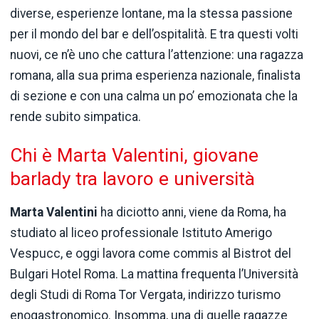
diverse,
esperienze
lontane,
ma
la
stessa
passione
per
il
mondo
del
bar
e
dell’ospitalità.
E
tra
questi
volti
nuovi,
ce
n’è
uno
che
cattura
l’attenzione:
una
ragazza
romana,
alla
sua
prima
esperienza
nazionale,
finalista
di
sezione
e
con
una
calma
un
po’
emozionata
che
la
rende
subito
simpatica.
Chi
è
Marta
Valentini,
giovane
barlady
tra
lavoro
e
università
Marta
Valentini
ha
diciotto
anni,
viene
da
Roma,
ha
studiato
al
liceo
professionale
Istituto
Amerigo
Vespucc
,
e
oggi
lavora
come
commis
al
Bistrot
del
Bulgari
Hotel
Roma.
La
mattina
frequenta
l’Università
degli
Studi
di
Roma
Tor
Vergata,
indirizzo
turismo
enogastronomico.
Insomma,
una
di
quelle
ragazze