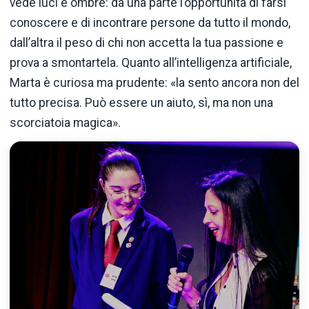
vede
luci
e
ombre:
da
una
parte
l’opportunità
di
farsi
conoscere
e
di
incontrare
persone
da
tutto
il
mondo,
dall’altra
il
peso
di
chi
non
accetta
la
tua
passione
e
prova
a
smontartela.
Quanto
all’intelligenza
artificiale,
Marta
è
curiosa
ma
prudente: «
la
sento
ancora
non
del
tutto
precisa.
Può
essere
un
aiuto,
sì,
ma
non
una
scorciatoia
magica».