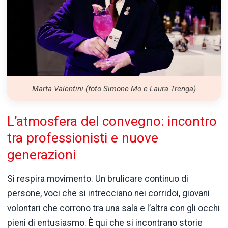
Marta Valentini (foto Simone Mo e Laura Trenga)
L’atmosfera
del
convegno:
incontro
tra
professionisti
e
nuove
generazioni
Si
respira
movimento.
Un
brulicare
continuo
di
persone,
voci
che
si
intrecciano
nei
corridoi,
giovani
volontari
che
corrono
tra
una
sala
e
l’altra
con
gli
occhi
pieni
di
entusiasmo.
È
qui
che
si
incontrano
storie