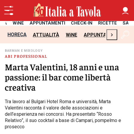
ITÀ
WiNE
APPUNTAMENTI
CHECK-IN
RICETTE
SAL
›
HORECA
ATTUALITÀ
WiNE
APPUNTAMENTI
CH
BARMAN E MIXOLOGY
ABI PROFESSIONAL
Marta Valentini, 18 anni e una
passione: il bar come libertà
creativa
Tra lavoro al Bulgari Hotel Roma e università, Marta
Valentini racconta il valore delle associazioni e
dell’esperienza nei concorsi. Ha presentato “Rosso
Relativo”, il suo cocktail a base di Campari, pompelmo e
prosecco