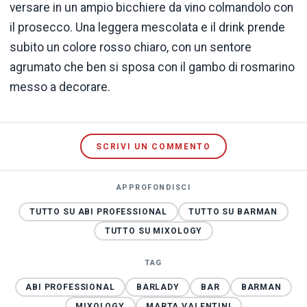
versare
in
un
ampio
bicchiere
da
vino
colmandolo
con
il
prosecco.
Una
leggera
mescolata
e
il
drink
prende
subito
un
colore
rosso
chiaro,
con
un
sentore
agrumato
che
ben
si
sposa
con
il
gambo
di
rosmarino
messo
a
decorare.
SCRIVI UN COMMENTO
APPROFONDISCI
TUTTO SU ABI PROFESSIONAL
TUTTO SU BARMAN
TUTTO SU MIXOLOGY
TAG
ABI PROFESSIONAL
BARLADY
BAR
BARMAN
MIXOLOGY
MARTA VALENTINI