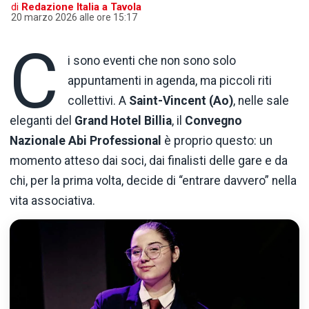
di
Redazione Italia a Tavola
20 marzo 2026 alle ore 15:17
C
i
sono
eventi
che
non
sono
solo
appuntamenti
in
agenda,
ma
piccoli
riti
collettivi.
A
Saint-
Vincent (Ao)
,
nelle
sale
eleganti
del
Grand
Hotel
Billia
,
il
Convegno
Nazionale
Abi
Professional
è
proprio
questo:
un
momento
atteso
dai
soci,
dai
finalisti
delle
gare
e
da
chi,
per
la
prima
volta,
decide
di “
entrare
davvero”
nella
vita
associativa.