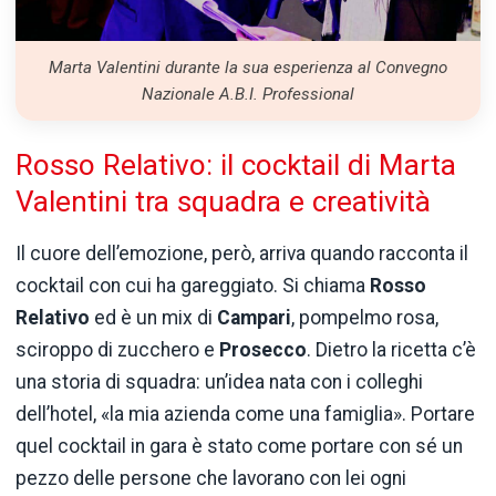
Marta Valentini durante la sua esperienza al Convegno
Nazionale A.B.I. Professional
Rosso
Relativo:
il
cocktail
di
Marta
Valentini
tra
squadra
e
creatività
Il
cuore
dell’emozione,
però,
arriva
quando
racconta
il
cocktail
con
cui
ha
gareggiato.
Si
chiama
Rosso
Relativo
ed
è
un
mix
di
Campari
,
pompelmo
rosa,
sciroppo
di
zucchero
e
Prosecco
.
Dietro
la
ricetta
c’è
una
storia
di
squadra:
un’idea
nata
con
i
colleghi
dell’hotel, «
la
mia
azienda
come
una
famiglia».
Portare
quel
cocktail
in
gara
è
stato
come
portare
con
sé
un
pezzo
delle
persone
che
lavorano
con
lei
ogni