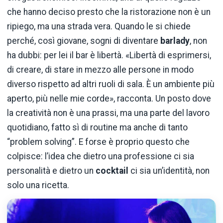
che
hanno
deciso
presto
che
la
ristorazione
non
è
un
ripiego,
ma
una
strada
vera.
Quando
le
si
chiede
perché,
così
giovane,
sogni
di
diventare
barlady
,
non
ha
dubbi:
per
lei
il
bar
è
libertà.
«
Libertà
di
esprimersi,
di
creare,
di
stare
in
mezzo
alle
persone
in
modo
diverso
rispetto
ad
altri
ruoli
di
sala.
È
un
ambiente
più
aperto,
più
nelle
mie
corde»,
racconta.
Un
posto
dove
la
creatività
non
è
una
prassi,
ma
una
parte
del
lavoro
quotidiano,
fatto
sì
di
routine
ma
anche
di
tanto
“
problem
solving”.
E
forse
è
proprio
questo
che
colpisce:
l’idea
che
dietro
una
professione
ci
sia
personalità
e
dietro
un
cocktail
ci
sia
un’identità,
non
solo
una
ricetta.