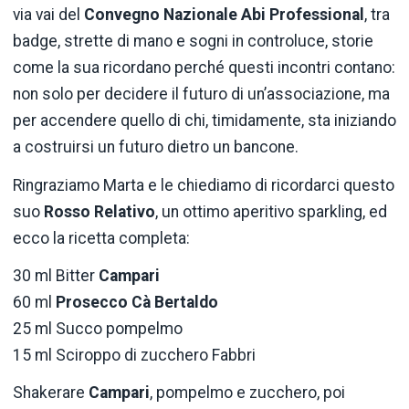
via
vai
del
Convegno
Nazionale
Abi
Professional
,
tra
badge,
strette
di
mano
e
sogni
in
controluce,
storie
come
la
sua
ricordano
perché
questi
incontri
contano:
non
solo
per
decidere
il
futuro
di
un’associazione,
ma
per
accendere
quello
di
chi,
timidamente,
sta
iniziando
a
costruirsi
un
futuro
dietro
un
bancone.
Ringraziamo
Marta
e
le
chiediamo
di
ricordarci
questo
suo
Rosso
Relativo
,
un
ottimo
aperitivo
sparkling,
ed
ecco
la
ricetta
completa:
30
ml
Bitter
Campari
60
ml
Prosecco
Cà
Bertaldo
25
ml
Succo
pompelmo
15
ml
Sciroppo
di
zucchero
Fabbri
Shakerare
Campari
,
pompelmo
e
zucchero,
poi