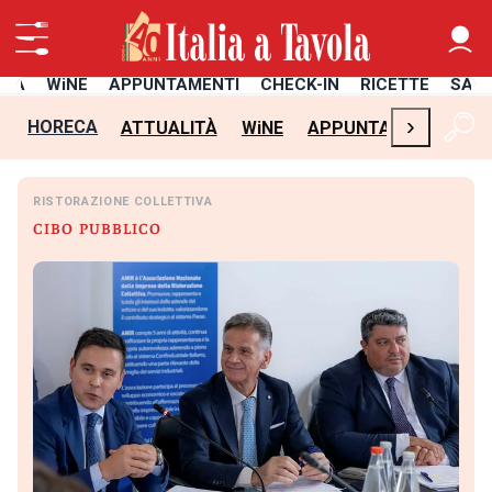
ITÀ
WiNE
APPUNTAMENTI
CHECK-IN
RICETTE
SAL
›
HORECA
ATTUALITÀ
WiNE
APPUNTAMENTI
CH
RISTORAZIONE COLLETTIVA
CIBO PUBBLICO