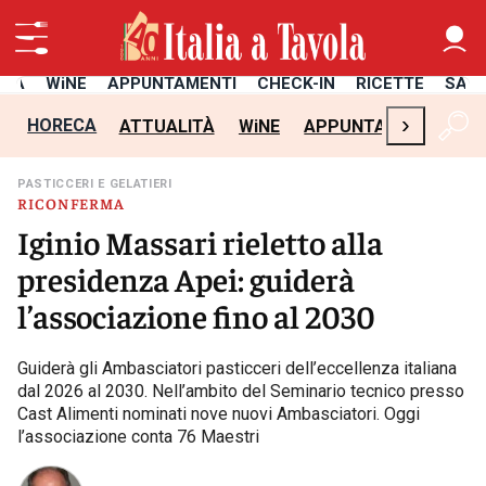
ITÀ
WiNE
APPUNTAMENTI
CHECK-IN
RICETTE
SAL
›
HORECA
ATTUALITÀ
WiNE
APPUNTAMENTI
CH
PASTICCERI E GELATIERI
RICONFERMA
Iginio Massari rieletto alla
presidenza Apei: guiderà
l’associazione fino al 2030
Guiderà gli Ambasciatori pasticceri dell’eccellenza italiana
dal 2026 al 2030. Nell’ambito del Seminario tecnico presso
Cast Alimenti nominati nove nuovi Ambasciatori. Oggi
l’associazione conta 76 Maestri