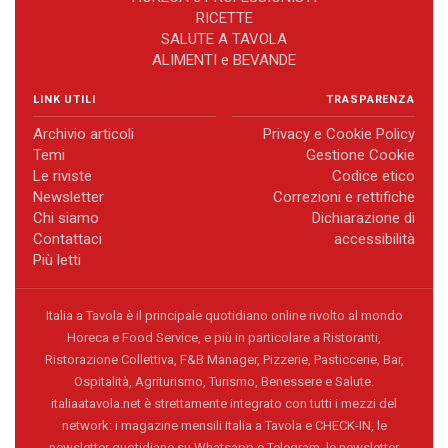
RICETTE
SALUTE A TAVOLA
ALIMENTI e BEVANDE
LINK UTILI
TRASPARENZA
Archivio articoli
Privacy e Cookie Policy
Temi
Gestione Cookie
Le riviste
Codice etico
Newsletter
Correzioni e rettifiche
Chi siamo
Dichiarazione di
Contattaci
accessibilità
Più letti
Italia a Tavola è il principale quotidiano online rivolto al mondo
Horeca e Food Service, e più in particolare a Ristoranti,
Ristorazione Collettiva, F&B Manager, Pizzerie, Pasticcerie, Bar,
Ospitalità, Agriturismo, Turismo, Benessere e Salute.
italiaatavola.net è strettamente integrato con tutti i mezzi del
network: i magazine mensili Italia a Tavola e CHECK-IN, le
newsletter quotidiane su Whatsapp e Telegram, le newsletter