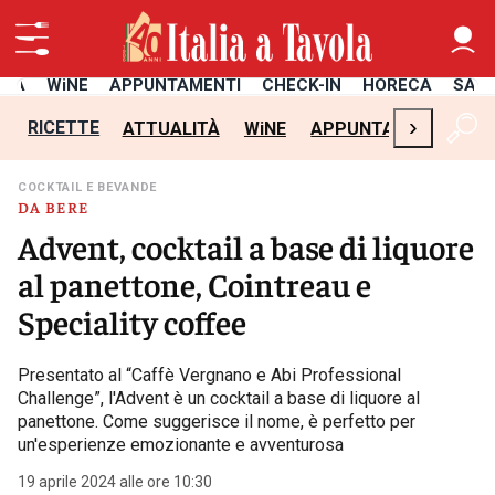
ITÀ
WiNE
APPUNTAMENTI
CHECK-IN
HORECA
SAL
›
RICETTE
ATTUALITÀ
WiNE
APPUNTAMENTI
CH
COCKTAIL E BEVANDE
DA BERE
Advent, cocktail a base di liquore
al panettone, Cointreau e
Speciality coffee
Presentato al “Caffè Vergnano e Abi Professional
Challenge”, l'Advent è un cocktail a base di liquore al
panettone. Come suggerisce il nome, è perfetto per
un'esperienze emozionante e avventurosa
19 aprile 2024 alle ore 10:30