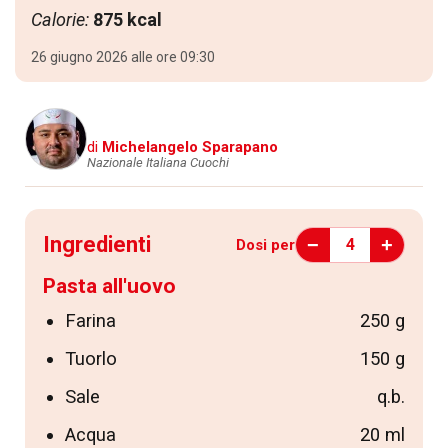
Calorie:
875 kcal
26 giugno 2026 alle ore 09:30
di
Michelangelo Sparapano
Nazionale Italiana Cuochi
Ingredienti
−
+
4
Dosi per
Pasta all'uovo
Farina
250 g
Tuorlo
150 g
Sale
q.b.
Acqua
20 ml