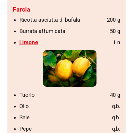
Farcia
Ricotta asciutta di bufala
200 g
Burrata affumicata
50 g
Limone
1 n
Tuorlo
40 g
Olio
q.b.
Sale
q.b.
Pepe
q.b.