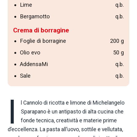
Lime
q.b.
Bergamotto
q.b.
Crema di borragine
Foglie di borragine
200 g
Olio evo
50 g
AddensaMi
q.b.
Sale
q.b.
I
l Cannolo di ricotta e limone di Michelangelo
Sparapano è un antipasto di alta cucina che
fonde tecnica, creatività e materie prime
d’eccellenza. La pasta all’uovo, sottile e vellutata,