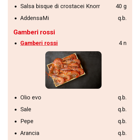
Salsa bisque di crostacei Knorr
40 g
AddensaMi
q.b.
Gamberi rossi
Gamberi rossi
4 n
Olio evo
q.b.
Sale
q.b.
Pepe
q.b.
Arancia
q.b.