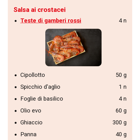
Salsa ai crostacei
Teste di gamberi rossi
4 n
Cipollotto
50 g
Spicchio d'aglio
1 n
Foglie di basilico
4 n
Olio evo
60 g
Ghiaccio
300 g
Panna
40 g