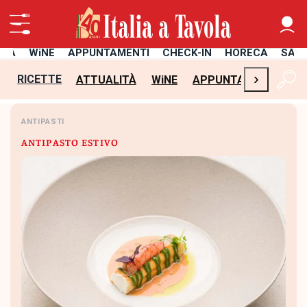
ITÀ
WiNE
APPUNTAMENTI
CHECK-IN
HORECA
SAL
›
RICETTE
ATTUALITÀ
WiNE
APPUNTAMENTI
CH
ANTIPASTI
ANTIPASTO ESTIVO