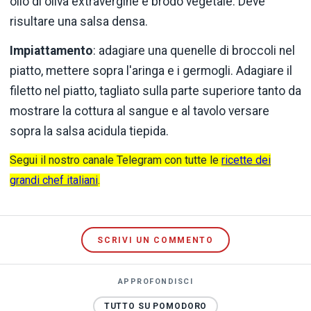
olio di oliva extravergine e brodo vegetale. Deve
risultare una salsa densa.
Impiattamento
: adagiare una quenelle di broccoli nel
piatto, mettere sopra l'aringa e i germogli. Adagiare il
filetto nel piatto, tagliato sulla parte superiore tanto da
mostrare la cottura al sangue e al tavolo versare
sopra la salsa acidula tiepida.
Segui il nostro canale Telegram con tutte le
ricette dei
grandi chef italiani
.
SCRIVI UN COMMENTO
APPROFONDISCI
TUTTO SU POMODORO