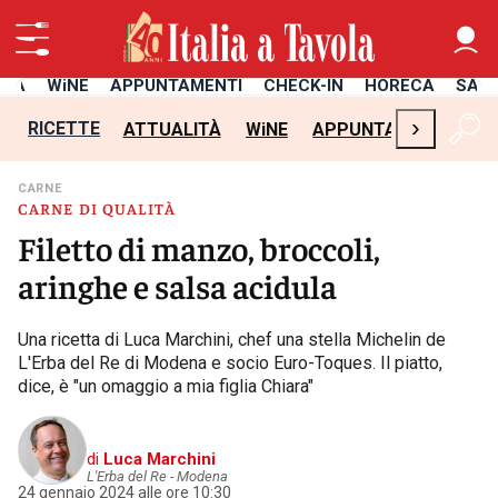
ITÀ
WiNE
APPUNTAMENTI
CHECK-IN
HORECA
SAL
›
RICETTE
ATTUALITÀ
WiNE
APPUNTAMENTI
CH
CARNE
CARNE DI QUALITÀ
Filetto di manzo, broccoli,
aringhe e salsa acidula
Una ricetta di Luca Marchini, chef una stella Michelin de
L'Erba del Re di Modena e socio Euro-Toques. Il piatto,
dice, è "un omaggio a mia figlia Chiara"
di
Luca Marchini
L'Erba del Re - Modena
24 gennaio 2024 alle ore 10:30