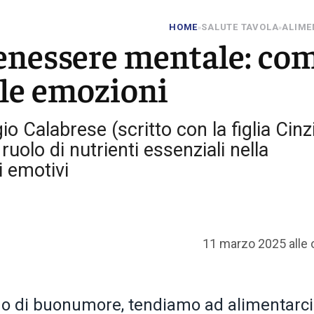
HOME
SALUTE TAVOLA
ALIME
»
»
enessere mentale: co
ulle emozioni
gio Calabrese (scritto con la figlia Cinz
uolo di nutrienti essenziali nella
i emotivi
11 marzo 2025 alle 
o di buonumore, tendiamo ad alimentarci