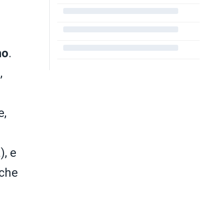
mo
.
,
e,
), e
 che