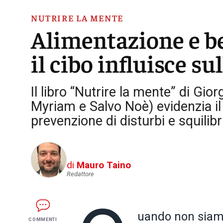
NUTRIRE LA MENTE
Alimentazione e b
il cibo influisce s
Il libro “Nutrire la mente” di Gior
Myriam e Salvo Noè) evidenzia il r
prevenzione di disturbi e squilibr
di
Mauro Taino
Redattore
uando non siam
COMMENTI