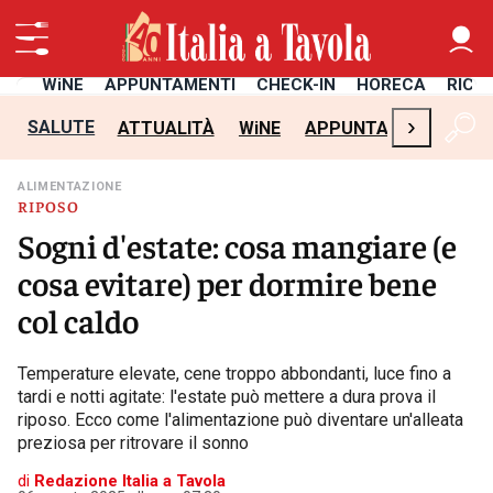
TÀ
WiNE
APPUNTAMENTI
CHECK-IN
HORECA
RICE
›
SALUTE
ATTUALITÀ
WiNE
APPUNTAMENTI
CH
ALIMENTAZIONE
RIPOSO
Sogni d'estate: cosa mangiare (e
cosa evitare) per dormire bene
col caldo
Temperature elevate, cene troppo abbondanti, luce fino a
tardi e notti agitate: l'estate può mettere a dura prova il
riposo. Ecco come l'alimentazione può diventare un'alleata
preziosa per ritrovare il sonno
di
Redazione Italia a Tavola