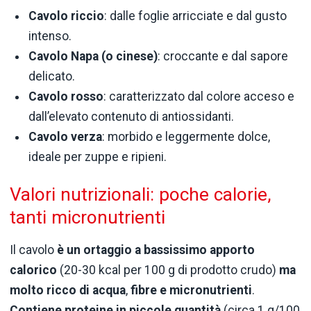
Cavolo riccio
: dalle foglie arricciate e dal gusto
intenso.
Cavolo Napa (o cinese)
: croccante e dal sapore
delicato.
Cavolo rosso
: caratterizzato dal colore acceso e
dall’elevato contenuto di antiossidanti.
Cavolo verza
: morbido e leggermente dolce,
ideale per zuppe e ripieni.
Valori nutrizionali: poche calorie,
tanti micronutrienti
Il cavolo
è un ortaggio a bassissimo apporto
calorico
(20-30 kcal per 100 g di prodotto crudo)
ma
molto ricco di acqua
,
fibre e micronutrienti
.
Contiene proteine in piccole quantità
(circa 1 g/100