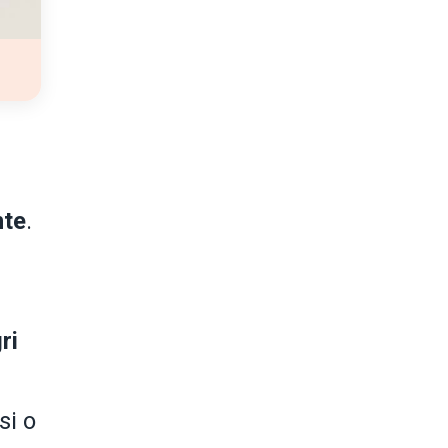
nte
.
ri
si o