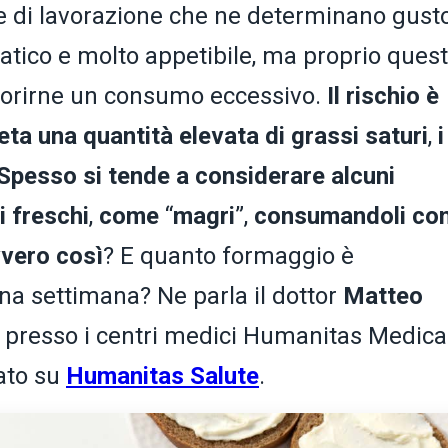
e di lavorazione che ne determinano gust
ratico e molto appetibile, ma proprio ques
avorirne un consumo eccessivo.
Il rischio è
ieta una quantità elevata di grassi saturi
,
i
Spesso si tende a considerare alcuni
i freschi
,
come
“
magri
”,
consumandoli co
vero così
? E quanto formaggio è
na settimana? Ne parla il dottor
Matteo
ta presso i centri medici Humanitas Medica
cato su
Humanitas Salute
.