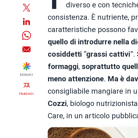
diverso e con tecnich
consistenza. È nutriente, p
caratteristiche possono f
quello di introdurre nella d
cosiddetti
“
grassi cattivi
”.
formaggi
,
soprattutto quell
SEGUICI
meno attenzione
.
Ma è dav
consigliabile mangiare in u
TRADUCI
Cozzi
, biologo nutrizionis
Care, in un articolo pubbli