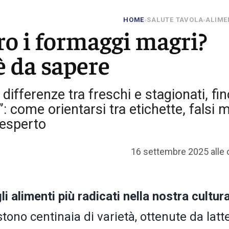
HOME
SALUTE TAVOLA
ALIME
»
»
o i formaggi magri?
è da sapere
 differenze tra freschi e stagionati, fin
”: come orientarsi tra etichette, falsi m
’esperto
16 settembre 2025 alle 
i alimenti più radicati nella nostra cultur
stono centinaia di varietà, ottenute da latt