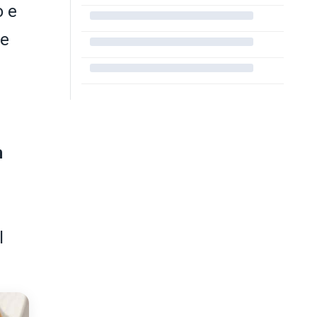
o e
te
n
l