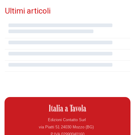
Ultimi articoli
Edizioni Contatto Surl
via Piatti 51 24030 Mozzo (BG)
P.IVA 02990040160